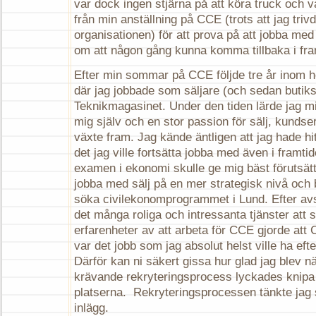
var dock ingen stjärna på att köra truck och va
från min anställning på CCE (trots att jag triv
organisationen) för att prova på att jobba me
om att någon gång kunna komma tillbaka i fra
Efter min sommar på CCE följde tre år inom 
där jag jobbade som säljare (och sedan butik
Teknikmagasinet. Under den tiden lärde jag m
mig själv och en stor passion för sälj, kunds
växte fram. Jag kände äntligen att jag hade hitt
det jag ville fortsätta jobba med även i framti
examen i ekonomi skulle ge mig bäst förutsätt
jobba med sälj på en mer strategisk nivå och 
söka civilekonomprogrammet i Lund. Efter avs
det många roliga och intressanta tjänster att 
erfarenheter av att arbeta för CCE gjorde at
var det jobb som jag absolut helst ville ha ef
Därför kan ni säkert gissa hur glad jag blev nä
krävande rekryteringsprocess lyckades knipa 
platserna. Rekryteringsprocessen tänkte jag s
inlägg.