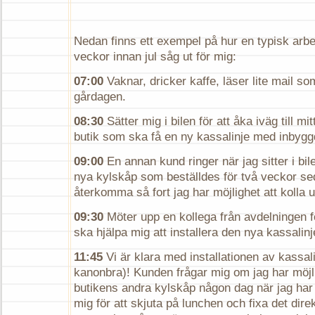
Nedan finns ett exempel på hur en typisk arbe
veckor innan jul såg ut för mig:
07:00
Vaknar, dricker kaffe, läser lite mail som
gårdagen.
08:30
Sätter mig i bilen för att åka iväg till m
butik som ska få en ny kassalinje med inbygg
09:00
En annan kund ringer när jag sitter i bi
nya kylskåp som beställdes för två veckor sed
återkomma så fort jag har möjlighet att kolla 
09:30
Möter upp en kollega från avdelningen f
ska hjälpa mig att installera den nya kassalinj
11:45
Vi är klara med installationen av kassal
kanonbra)! Kunden frågar mig om jag har möjlig
butikens andra kylskåp någon dag när jag har
mig för att skjuta på lunchen och fixa det dire