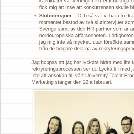
kandidater var verkligen extremt duktiga o
fick mig att inse att konkurrensen skulle bl
Slutintervjuer
– Och så var vi bara tre ka
momentet bestod av två slutintervjuer som
Sverige samt av den HR-partner som är a
nordeuropeiska affärsenheten. I ärlighete
jag mig inte så mycket, utan försökte sam
från de tidigare delarna av rekryteringspr
Jag hoppas att jag har lyckats bidra med lite k
rekryteringsprocessen ser ut. Lycka till med
inte att ansökan till vårt University Talent P
Marketing stänger den 22:a februari.