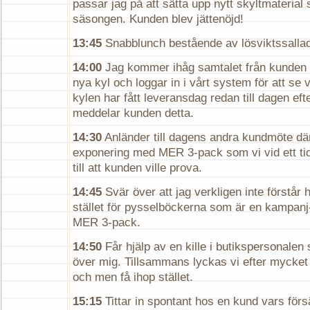
passar jag på att sätta upp nytt skyltmaterial
säsongen. Kunden blev jättenöjd!
13:45
Snabblunch bestående av lösviktssallad 
14:00
Jag kommer ihåg samtalet från kunden s
nya kyl och loggar in i vårt system för att se 
kylen har fått leveransdag redan till dagen ef
meddelar kunden detta.
14:30
Anländer till dagens andra kundmöte dä
exponering med MER 3-pack som vi vid ett ti
till att kunden ville prova.
14:45
Svär över att jag verkligen inte förstår
stället för pysselböckerna som är en kampan
MER 3-pack.
14:50
Får hjälp av en kille i butikspersonale
över mig. Tillsammans lyckas vi efter mycke
och men få ihop stället.
15:15
Tittar in spontant hos en kund vars förs