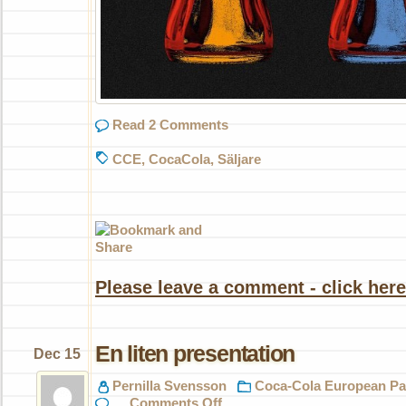
Read 2 Comments
CCE
,
CocaCola
,
Säljare
Please leave a comment - click here
En liten presentation
Dec 15
Pernilla Svensson
Coca-Cola European Pa
on
Comments Off