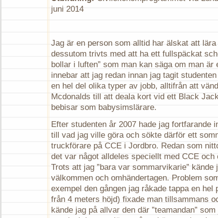
juni 2014
Jag är en person som alltid har älskat att lär
dessutom trivts med att ha ett fullspäckat sc
bollar i luften” som man kan säga om man är e
innebar att jag redan innan jag tagit studente
en hel del olika typer av jobb, alltifrån att v
Mcdonalds till att deala kort vid ett Black Jack
bebisar som babysimslärare.
Efter studenten år 2007 hade jag fortfarande i
till vad jag ville göra och sökte därför ett so
truckförare på CCE i Jordbro. Redan som nitto
det var något alldeles speciellt med CCE och 
Trots att jag ”bara var sommarvikarie” kände j
välkommen och omhändertagen. Problem som 
exempel den gången jag råkade tappa en hel p
från 4 meters höjd) fixade man tillsammans o
kände jag på allvar den där ”teamandan” som 