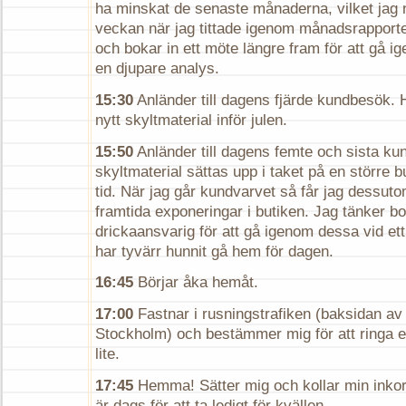
ha minskat de senaste månaderna, vilket jag 
veckan när jag tittade igenom månadsrapporter
och bokar in ett möte längre fram för att gå i
en djupare analys.
15:30
Anländer till dagens fjärde kundbesök. 
nytt skyltmaterial inför julen.
15:50
Anländer till dagens femte och sista ku
skyltmaterial sättas upp i taket på en större but
tid. När jag går kundvarvet så får jag dessutom
framtida exponeringar i butiken. Jag tänker b
drickaansvarig för att gå igenom dessa vid ett
har tyvärr hunnit gå hem för dagen.
16:45
Börjar åka hemåt.
17:00
Fastnar i rusningstrafiken (baksidan av 
Stockholm) och bestämmer mig för att ringa 
lite.
17:45
Hemma! Sätter mig och kollar min inkorg
är dags för att ta ledigt för kvällen.