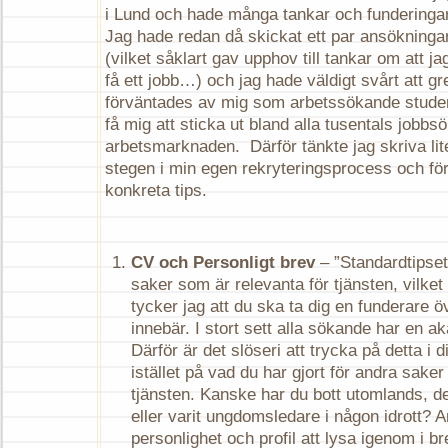
i Lund och hade många tankar och funderinga
Jag hade redan då skickat ett par ansökningar 
(vilket såklart gav upphov till tankar om att ja
få ett jobb…) och jag hade väldigt svårt att 
förväntades av mig som arbetssökande stude
få mig att sticka ut bland alla tusentals jobb
arbetsmarknaden. Därför tänkte jag skriva lit
stegen i min egen rekryteringsprocess och fö
konkreta tips.
CV och Personligt brev
– ”Standardtipset”
saker som är relevanta för tjänsten, vilket
tycker jag att du ska ta dig en funderare ö
innebär. I stort sett alla sökande har en a
Därför är det slöseri att trycka på detta i
istället på vad du har gjort för andra saker 
tjänsten. Kanske har du bott utomlands, del
eller varit ungdomsledare i någon idrott? An
personlighet och profil att lysa igenom i b