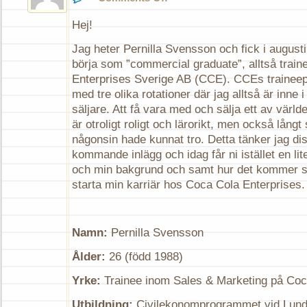
En
liten
Hej!
presentation
Jag heter Pernilla Svensson och fick i augusti
börja som ”commercial graduate”, alltså trai
Enterprises Sverige AB (CCE). CCEs traineep
med tre olika rotationer där jag alltså är inne 
säljare. Att få vara med och sälja ett av värl
är otroligt roligt och lärorikt, men också lång
någonsin hade kunnat tro. Detta tänker jag dis
kommande inlägg och idag får ni istället en li
och min bakgrund och samt hur det kommer sig
starta min karriär hos Coca Cola Enterprises.
Namn:
Pernilla Svensson
Ålder:
26 (född 1988)
Yrke:
Trainee inom Sales & Marketing på Coc
Utbildning:
Civilekonomprogrammet vid Lund