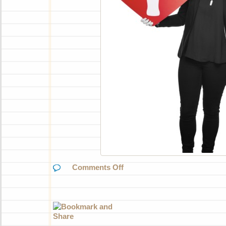
on
Comments Off
En
liten
presentation