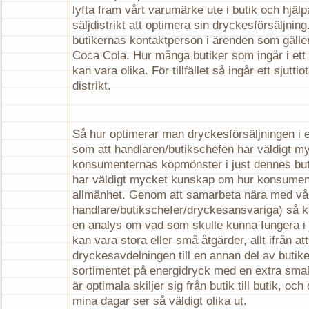
lyfta fram vårt varumärke ute i butik och hjälp
säljdistrikt att optimera sin dryckesförsäljnin
butikernas kontaktperson i ärenden som gäll
Coca Cola. Hur många butiker som ingår i ett ”
kan vara olika. För tillfället så ingår ett sjuttio
distrikt.
Så hur optimerar man dryckesförsäljningen i e
som att handlaren/butikschefen har väldigt 
konsumenternas köpmönster i just dennes bu
har väldigt mycket kunskap om hur konsument
allmänhet. Genom att samarbeta nära med vå
handlare/butikschefer/dryckesansvariga) så k
en analys om vad som skulle kunna fungera i 
kan vara stora eller små åtgärder, allt ifrån att
dryckesavdelningen till en annan del av butiken
sortimentet på energidryck med en extra smak
är optimala skiljer sig från butik till butik, oc
mina dagar ser så väldigt olika ut.