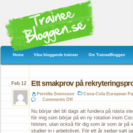
Home
Våra bloggande traineer
Om TraineeBloggen
Ett smakprov på rekryteringsp
Feb 12
Pernilla Svensson
Coca-Cola European Pa
on
Comments Off
Ett
smakprov
Nu börjar det bli dags att fundera på nästa ste
på
rekryteringsprocessen
för mig som börjar på en ny rotation inom Coca
hösten, utan också för dig som är som är på vä
studier in i arbetslivet. För ett år sedan satt