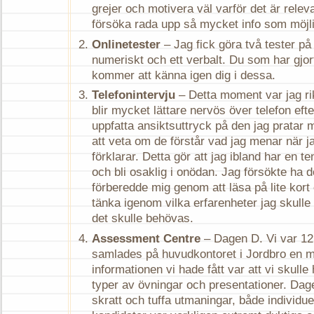
grejer och motivera väl varför det är relevan
försöka rada upp så mycket info som möjli
Onlinetester
– Jag fick göra två tester på
numeriskt och ett verbalt. Du som har gjo
kommer att känna igen dig i dessa.
Telefonintervju
– Detta moment var jag rik
blir mycket lättare nervös över telefon eft
uppfatta ansiktsuttryck på den jag pratar m
att veta om de förstår vad jag menar när j
förklarar. Detta gör att jag ibland har en t
och bli osaklig i onödan. Jag försökte ha d
förberedde mig genom att läsa på lite kort
tänka igenom vilka erfarenheter jag skull
det skulle behövas.
Assessment Centre
– Dagen D. Vi var 12
samlades på huvudkontoret i Jordbro en m
informationen vi hade fått var att vi skull
typer av övningar och presentationer. Da
skratt och tuffa utmaningar, både individuel