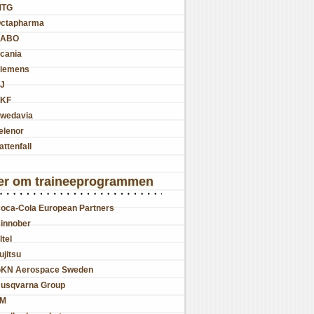
MTG
ctapharma
SABO
cania
iemens
J
KF
wedavia
elenor
attenfall
er om traineeprogrammen
oca-Cola European Partners
innober
ltel
ujitsu
KN Aerospace Sweden
usqvarna Group
JM