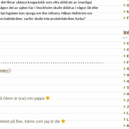
 det liknar sådana knegarjobb som ofta skildrats av (manliga)
G
ågon del av sajten här i Stockholm skulle skildras i någon låt eller
I
m Springsteen kan sjunga om the refinery, Håkan Hellström om
F
m kakfabriken, varför skulle inte proteinfabriken funka?
In
C
C
E
F
G
yours?
)
H
H
T
H
å Glenn är (var) min pappa
J
L
L
arbetet på Bas, känns som jag är där
M