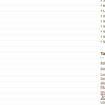
J
K
L
O
S
S
S
S
T
#g
#sk
Cze
Ge
glo
Hu
i
J
Lin