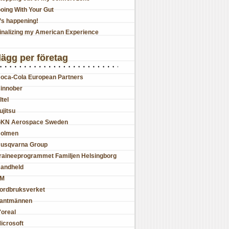
oing With Your Gut
t’s happening!
inalizing my American Experience
lägg per företag
oca-Cola European Partners
innober
ltel
ujitsu
KN Aerospace Sweden
olmen
usqvarna Group
raineeprogrammet Familjen Helsingborg
andheld
JM
ordbruksverket
antmännen
'oreal
icrosoft