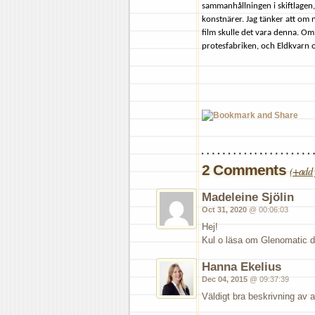
sammanhållningen i skiftlagen,
konstnärer. Jag tänker att om n
film skulle det vara denna. O
protesfabriken, och Eldkvarn o
2 Comments
(
+add 
Madeleine Sjölin
Oct 31, 2020
@ 00:06:03
Hej!
Kul o läsa om Glenomatic d
Hanna Ekelius
Dec 04, 2015
@ 09:37:39
Väldigt bra beskrivning av 