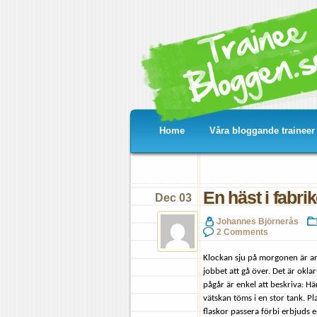
Home
Våra bloggande traineer
En häst i fabri
Dec 03
Johannes Björnerås
2 Comments
Klockan sju på morgonen är arb
jobbet att gå över. Det är ok
pågår är enkel att beskriva: H
vätskan töms i en stor tank. P
flaskor passera förbi erbjuds e