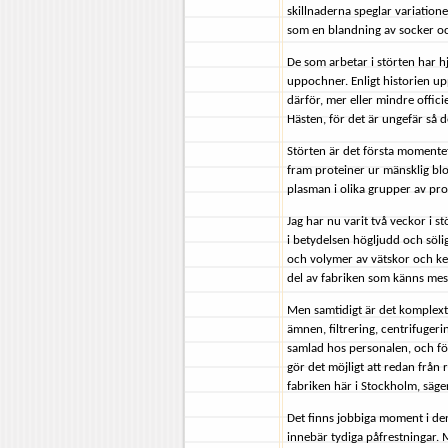
skillnaderna speglar variatione
som en blandning av socker oc
De som arbetar i störten har 
uppochner. Enligt historien u
därför, mer eller mindre officie
Hästen, för det är ungefär så d
Störten är det första momentet 
fram proteiner ur mänsklig blo
plasman i olika grupper av prot
Jag har nu varit två veckor i st
i betydelsen högljudd och sölig
och volymer av vätskor och kemi
del av fabriken som känns mest
Men samtidigt är det komplext,
ämnen, filtrering, centrifuger
samlad hos personalen, och fö
gör det möjligt att redan från r
fabriken här i Stockholm, säger
Det finns jobbiga moment i de
innebär tydiga påfrestningar. 