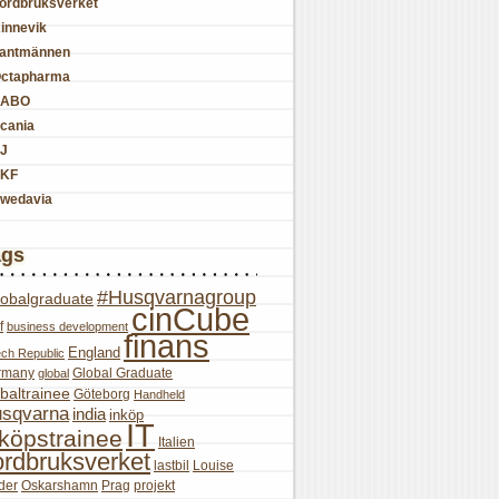
ordbruksverket
innevik
antmännen
ctapharma
SABO
cania
J
KF
wedavia
ags
#Husqvarnagroup
lobalgraduate
cinCube
f
business development
finans
England
ch Republic
rmany
Global Graduate
global
baltrainee
Göteborg
Handheld
sqvarna
india
inköp
IT
nköpstrainee
Italien
ordbruksverket
lastbil
Louise
der
Oskarshamn
Prag
projekt