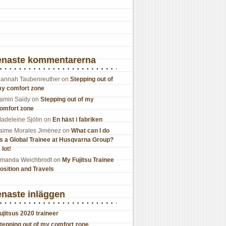
enaste kommentarerna
annah Taubenreuther
on
Stepping out of
y comfort zone
amin Saidy
on
Stepping out of my
omfort zone
adeleine Sjölin
on
En häst i fabriken
aime Morales Jiménez
on
What can I do
s a Global Trainee at Husqvarna Group?
 lot!
manda Weichbrodt
on
My Fujitsu Trainee
osition and Travels
naste inläggen
ujitsus 2020 traineer
tepping out of my comfort zone