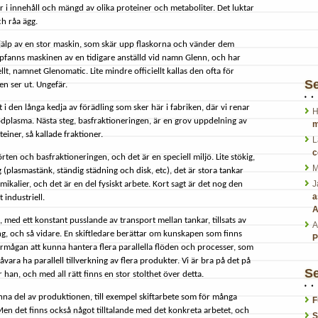
r i innehåll och mängd av olika proteiner och metaboliter. Det luktar
h råa ägg.
hjälp av en stor maskin, som skär upp flaskorna och vänder dem
ppfanns maskinen av en tidigare anställd vid namn Glenn, och har
llt, namnet Glenomatic. Lite mindre officiellt kallas den ofta för
S
en ser ut. Ungefär.
i den långa kedja av förädling som sker här i fabriken, där vi renar
H
dplasma. Nästa steg, basfraktioneringen, är en grov uppdelning av
m
einer, så kallade fraktioner.
L
c
örten och basfraktioneringen, och det är en speciell miljö. Lite stökig,
M
 (plasmastänk, ständig städning och disk, etc), det är stora tankar
J
kalier, och det är en del fysiskt arbete. Kort sagt är det nog den
a
 industriell.
A
 med ett konstant pusslande av transport mellan tankar, tillsats av
A
ing, och så vidare. En skiftledare berättar om kunskapen som finns
P
rmågan att kunna hantera flera parallella flöden och processer, som
åvara ha parallell tillverkning av flera produkter. Vi är bra på det på
Se
 han, och med all rätt finns en stor stolthet över detta.
nna del av produktionen, till exempel skiftarbete som för många
F
Men det finns också något tilltalande med det konkreta arbetet, och
S