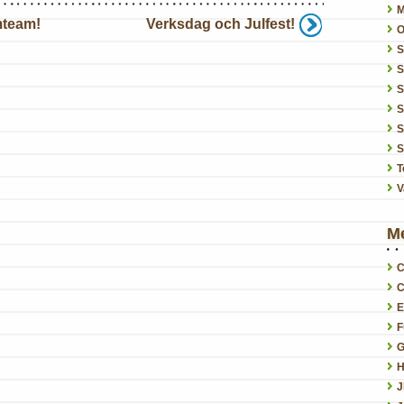
mteam!
Verksdag och Julfest!
O
S
S
S
S
S
T
V
M
C
C
E
F
G
H