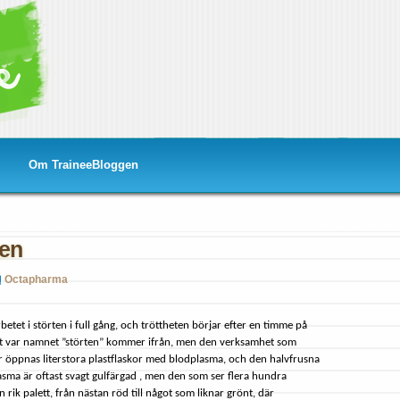
Om TraineeBloggen
ken
Octapharma
etet i störten i full gång, och tröttheten börjar efter en timme på
lart var namnet ”störten” kommer ifrån, men den verksamhet som
är öppnas literstora plastflaskor med blodplasma, och den halvfrusna
lasma är oftast svagt gulfärgad , men den som ser flera hundra
n rik palett, från nästan röd till något som liknar grönt, där