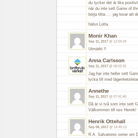
du tycker det är lika positi
när du inte sett Game of thr
börja titta….. jag lovar att
hälsn Lotta
Monir Khan
Sep 11, 2017
@ 12:04:29
Utmärkt !!
Anna Carlsson
Sep 11, 2017
@ 08:03:32
Jag har inte heller sett Ga
lycka till med lägenhetsleta
Annethe
Sep 11, 2017
@ 07:41:40
Då är vi två som inte sett
Välkommen till oss Henrik!
Henrik Ottehall
Sep 08, 2017
@ 14:49:13
R.A. Salvatores serier om Dr