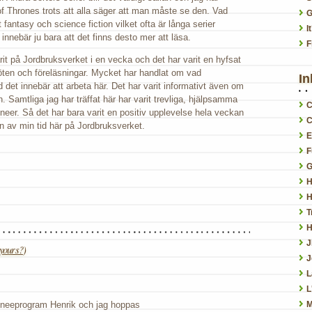
of Thrones trots att alla säger att man måste se den. Vad
G
 fantasy och science fiction vilket ofta är långa serier
I
 innebär ju bara att det finns desto mer att läsa.
F
rit på Jordbruksverket i en vecka och det har varit en hyfsat
öten och föreläsningar. Mycket har handlat om vad
In
det innebär att arbeta här. Det har varit informativt även om
n. Samtliga jag har träffat här har varit trevliga, hjälpsamma
C
neer. Så det har bara varit en positiv upplevelse hela veckan
C
n av min tid här på Jordbruksverket.
E
F
G
H
H
T
H
yours?
)
J
L
L
raineeprogram Henrik och jag hoppas
M