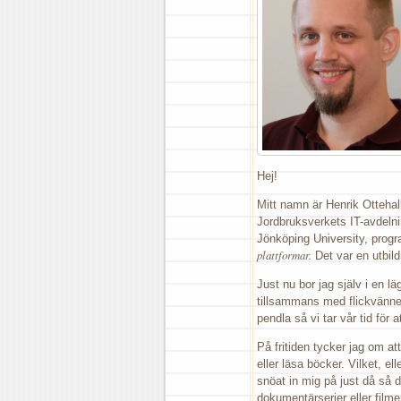
Hej!
Mitt namn är Henrik Ottehal
Jordbruksverkets IT-avdelni
Jönköping University, pro
plattformar.
Det var en utbil
Just nu bor jag själv i en l
tillsammans med flickvänne
pendla så vi tar vår tid för 
På fritiden tycker jag om a
eller läsa böcker. Vilket, el
snöat in mig på just då så de
dokumentärserier eller filmer