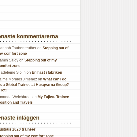
enaste kommentarerna
annah Taubenreuther
on
Stepping out of
y comfort zone
amin Saidy
on
Stepping out of my
omfort zone
adeleine Sjölin
on
En häst i fabriken
aime Morales Jiménez
on
What can I do
s a Global Trainee at Husqvarna Group?
 lot!
manda Weichbrodt
on
My Fujitsu Trainee
osition and Travels
naste inläggen
ujitsus 2020 traineer
tepping out of my comfort zone