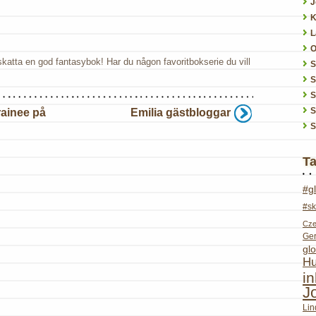
J
K
L
O
pskatta en god fantasybok! Har du någon favoritbokserie du vill
S
S
S
rainee på
Emilia gästbloggar
S
T
#g
#sk
Cze
Ge
glo
Hu
i
J
Lin