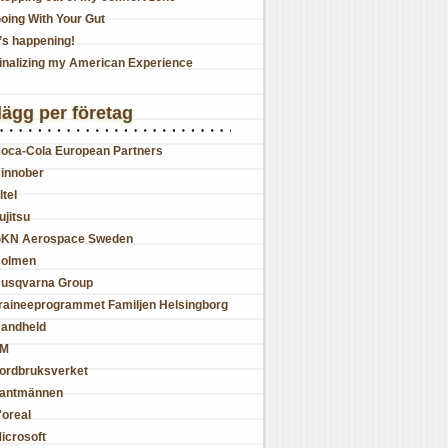
oing With Your Gut
t’s happening!
inalizing my American Experience
lägg per företag
oca-Cola European Partners
innober
ltel
ujitsu
KN Aerospace Sweden
olmen
usqvarna Group
raineeprogrammet Familjen Helsingborg
andheld
JM
ordbruksverket
antmännen
'oreal
icrosoft