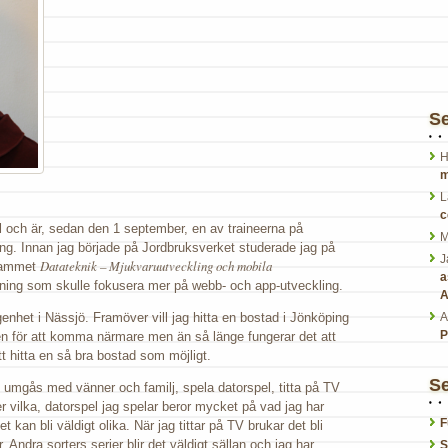
S
H
m
L
c
l och är, sedan den 1 september, en av traineerna på
M
ng. Innan jag började på Jordbruksverket studerade jag på
J
Datateknik – Mjukvaruutveckling och mobila
grammet
a
dning som skulle fokusera mer på webb- och app-utveckling.
A
ägenhet i Nässjö. Framöver vill jag hitta en bostad i Jönköping
A
P
n för att komma närmare men än så länge fungerar det att
att hitta en så bra bostad som möjligt.
Se
tt umgås med vänner och familj, spela datorspel, titta på TV
ler vilka, datorspel jag spelar beror mycket på vad jag har
F
t kan bli väldigt olika. När jag tittar på TV brukar det bli
. Andra sorters serier blir det väldigt sällan och jag har
S