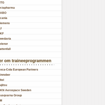
MTG
ctapharma
SABO
cania
iemens
J
KF
wedavia
elenor
attenfall
er om traineeprogrammen
oca-Cola European Partners
innober
ltel
ujitsu
KN Aerospace Sweden
usqvarna Group
JM