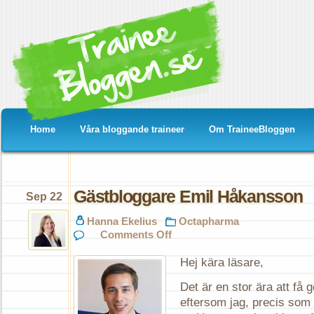
Home
Våra bloggande traineer
Om TraineeBloggen
Gästbloggare Emil Håkansson
Sep 22
Hanna Ekelius
Octapharma
on
Comments Off
Gästbloggare
Emil
Hej kära läsare,
Håkansson
Det är en stor ära att få 
eftersom jag, precis som 