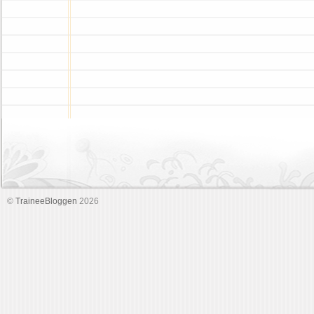
©
TraineeBloggen
2026