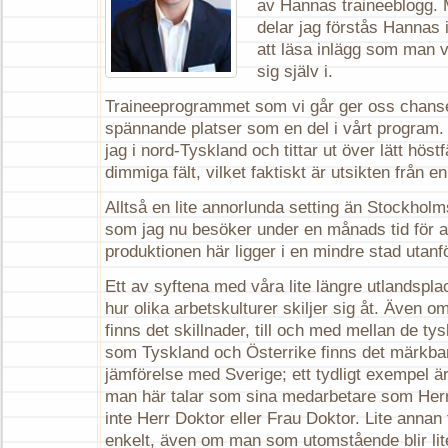
av Hannas traineeblogg. 
delar jag förstås Hannas i
att läsa inlägg som man v
sig själv i.
Traineeprogrammet som vi går ger oss chansen
spännande platser som en del i vårt program. 
jag i nord-Tyskland och tittar ut över lätt höst
dimmiga fält, vilket faktiskt är utsikten från en
Alltså en lite annorlunda setting än Stockhol
som jag nu besöker under en månads tid för att
produktionen här ligger i en mindre stad utan
Ett av syftena med våra lite längre utlandsplace
hur olika arbetskulturer skiljer sig åt. Även o
finns det skillnader, till och med mellan de ty
som Tyskland och Österrike finns det märkbara
jämförelse med Sverige; ett tydligt exempel är
man här talar som sina medarbetare som Herr 
inte Herr Doktor eller Frau Doktor. Lite annan t
enkelt, även om man som utomstående blir lite