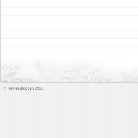
©
TraineeBloggen
2026