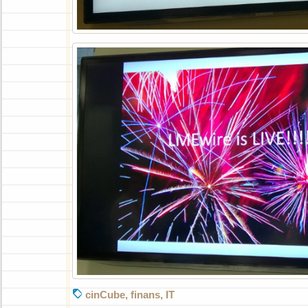
cinCube
,
finans
,
IT