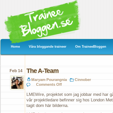
Home
Våra bloggande traineer
Om TraineeBloggen
The A-Team
Feb 14
Maryam Pourangnia
Cinnober
on
Comments Off
The
A-
LMEWire, projektet som jag jobbar med har gå
Team
vår projektledare befinner sig hos London Me
tagit dom här bilderna.