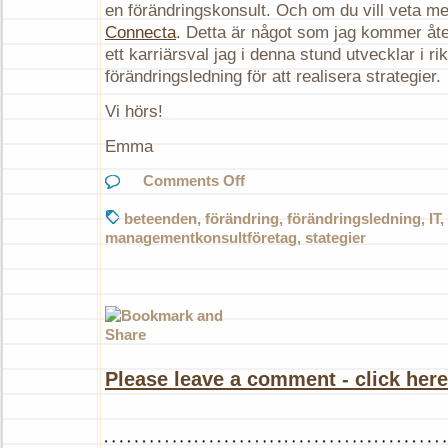
en förändringskonsult. Och om du vill veta me
Connecta
. Detta är något som jag kommer åte
ett karriärsval jag i denna stund utvecklar i r
förändringsledning för att realisera strategier.
Vi hörs!
Emma
on
Comments Off
“Och
vad
beteenden
,
förändring
,
förändringsledning
,
IT
,
jobbar
managementkonsultföretag
,
stategier
du
med?”
Please leave a comment - click here