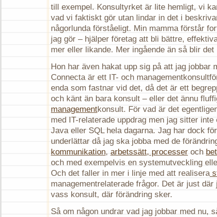
till exempel. Konsultyrket är lite hemligt, vi k
vad vi faktiskt gör utan lindar in det i beskriva
någorlunda förståeligt. Min mamma förstår fort
jag gör – hjälper företag att bli bättre, effekti
mer eller likande. Mer ingående än så blir det 
Hon har även hakat upp sig på att jag jobbar 
Connecta är ett IT- och managementkonsultför
enda som fastnar vid det, då det är ett begre
och känt än bara konsult – eller det ännu fluff
management
konsult. För vad är det egentligen
med IT-relaterade uppdrag men jag sitter inte
Java eller SQL hela dagarna. Jag har dock förs
underlättar då jag ska jobba med de förändrin
kommunikation
,
arbetssätt, processer
och
be
och med exempelvis en systemutveckling elle
Och det faller in mer i linje med att realisera
st
managementrelaterade frågor. Det är just där j
vass konsult, där förändring sker.
Så om någon undrar vad jag jobbar med nu, så 