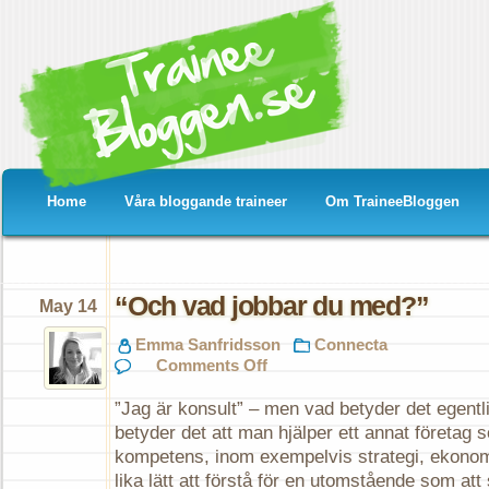
Home
Våra bloggande traineer
Om TraineeBloggen
“Och vad jobbar du med?”
May 14
Emma Sanfridsson
Connecta
on
Comments Off
“Och
vad
”Jag är konsult” – men vad betyder det egent
jobbar
du
betyder det att man hjälper ett annat företag 
med?”
kompetens, inom exempelvis strategi, ekonomi 
lika lätt att förstå för en utomstående som att