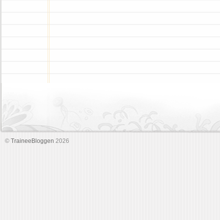
©
TraineeBloggen
2026