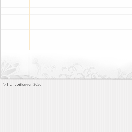
©
TraineeBloggen
2026