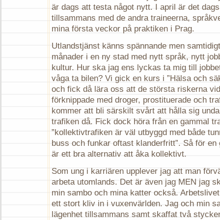
är dags att testa något nytt. I april är det da
tillsammans med de andra traineerna, språkv
mina första veckor på praktiken i Prag.
Utlandstjänst känns spännande men samtidigt
månader i en ny stad med nytt språk, nytt job
kultur. Hur ska jag ens lyckas ta mig till jobb
våga ta bilen? Vi gick en kurs i ”Hälsa och sä
och fick då lära oss att de största riskerna vid
förknippade med droger, prostituerade och traf
kommer att bli särskilt svårt att hålla sig unda
trafiken då. Fick dock höra från en gammal tra
”kollektivtrafiken är väl utbyggd med både tu
buss och funkar oftast klanderfritt”. Så för e
är ett bra alternativ att åka kollektivt.
Som ung i karriären upplever jag att man förv
arbeta utomlands. Det är även jag MEN jag sk
min sambo och mina katter också. Arbetslivet 
ett stort kliv in i vuxenvärlden. Jag och min 
lägenhet tillsammans samt skaffat två stycken