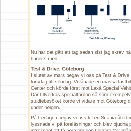
Nu har det gått ett tag sedan sist jag skrev 
hunnits med.
Test & Drive, Göteborg
I slutet av mars begav vi oss på Test & Drive t
torsdag till söndag. Vi lånade en massa lastbi
Center och körde först mot Laxå Special Vehic
Där tillverkas specialfordon så som exempelvi
studiebesöket körde vi vidare mot Göteborg dä
under helgen.
På fredagen begav vi oss till en Scania-återfö
lyssnade vi på föreläsningar och blev bjudna p
intressant att få höra om den tidigare (för må