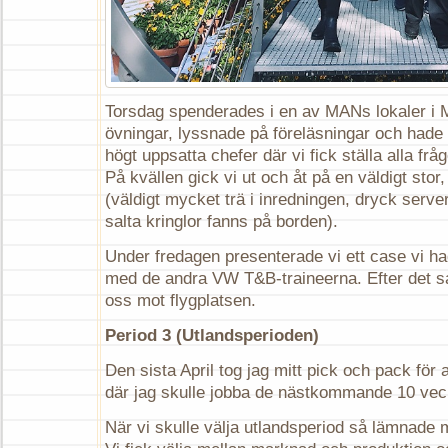
Torsdag spenderades i en av MANs lokaler i M
övningar, lyssnade på föreläsningar och had
högt uppsatta chefer där vi fick ställa alla fr
På kvällen gick vi ut och åt på en väldigt stor
(väldigt mycket trä i inredningen, dryck server
salta kringlor fanns på borden).
Under fredagen presenterade vi ett case vi had
med de andra VW T&B-traineerna. Efter det s
oss mot flygplatsen.
Period 3 (Utlandsperioden)
Den sista April tog jag mitt pick och pack för
där jag skulle jobba de nästkommande 10 vec
När vi skulle välja utlandsperiod så lämnade mi