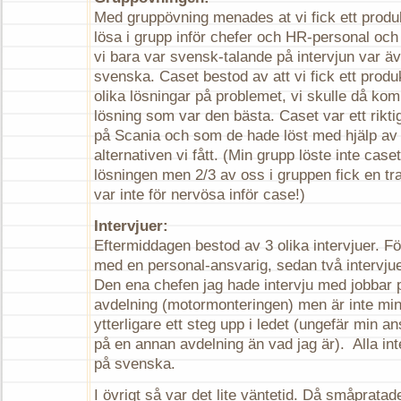
Med gruppövning menades at vi fick ett produk
lösa i grupp inför chefer och HR-personal oc
vi bara var svensk-talande på intervjun var 
svenska. Caset bestod av att vi fick ett prod
olika lösningar på problemet, vi skulle då kom
lösning som var den bästa. Caset var ett rikt
på Scania och som de hade löst med hjälp av e
alternativen vi fått. (Min grupp löste inte case
lösningen men 2/3 av oss i gruppen fick en tra
var inte för nervösa inför case!)
Intervjuer:
Eftermiddagen bestod av 3 olika intervjuer. Fö
med en personal-ansvarig, sedan två intervjue
Den ena chefen jag hade intervju med jobbar 
avdelning (motormonteringen) men är inte min 
ytterligare ett steg upp i ledet (ungefär min an
på en annan avdelning än vad jag är). Alla int
på svenska.
I övrigt så var det lite väntetid. Då småprata