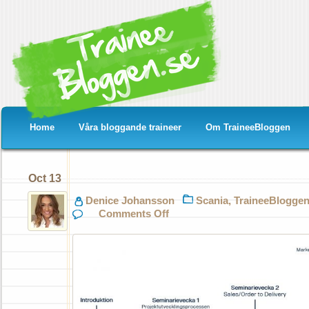
Home
Våra bloggande traineer
Om TraineeBloggen
Oct 13
Denice Johansson
Scania
,
TraineeBlogge
on
Comments Off