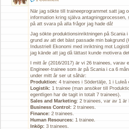
När jag sökte till traineeprogrammet satt jag 
information kring själva antagningprocessen, 
på att svara på alla frågor jag hade då!
Jag sökte produktionsinriktningen på Scania i 
grund av att det bäst passade min bakgrund (C
Industriell Ekonomi med inriktning mot Logisti
jag kände att jag då lättast kunde motivera det
I mitt år (2016/2017) är vi 26 trainees, varav
Engineer-trainee som är på Scania i ca 6 mån
under mitt år ser ut såhär:
Produktion:
4 trainees i Södertälje, 1 i Lul
Logistik:
1 trainee (man ansöker till Produkti
egentligen har de tagit in totalt 7 trainees).
Sales and Marketing
: 2 trainees, var av 1 är
Business Control:
2 trainees.
Finance:
2 trainees.
Human Resources:
1 trainee.
Inköp:
3 trainees.