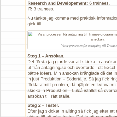
Research and Developement:
6 trainees.
IT:
3 trainees.
Nu tänkte jag komma med praktisk informati
gick till.
Visar processen för antagning till Train
Steg 1 – Ansökan.
Det första jag gjorde var att skicka in ansök
ut från antagning.se och överförde i ett Excel
bättre idéer). Min ansökan krånglade då det int
in just Produktion – Södertälje. Så jag fick ring
förklara mitt problem, då hjälpte en kvinna mi
skicka in Produktion – Luleå istället så överf
ansökan till rätt ställe.
Steg 2 – Tester.
Efter jag skickat in allting så fick jag efter ett 
vidare till att göra tester. Det är ett personligh