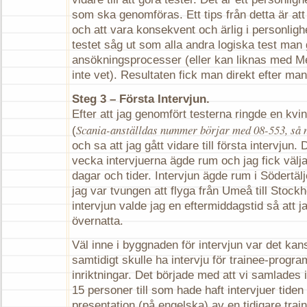
som ska genomföras. Ett tips från detta är att
och att vara konsekvent och ärlig i personligh
testet såg ut som alla andra logiska test man 
ansökningsprocesser (eller kan liknas med M
inte vet). Resultaten fick man direkt efter man 
Steg 3 – Första Intervjun.
Efter att jag genomfört testerna ringde en kvi
Scania-anställdas nummer börjar med 08-553, så n
(
och sa att jag gått vidare till första intervjun.
vecka intervjuerna ägde rum och jag fick välj
dagar och tider. Intervjun ägde rum i Södertälj
jag var tvungen att flyga från Umeå till Stock
intervjun valde jag en eftermiddagstid så att 
övernatta.
Väl inne i byggnaden för intervjun var det ka
samtidigt skulle ha intervju för trainee-progr
inriktningar. Det började med att vi samlades 
15 personer till som hade haft intervjuer tiden
presentation (på engelska) av en tidigare train