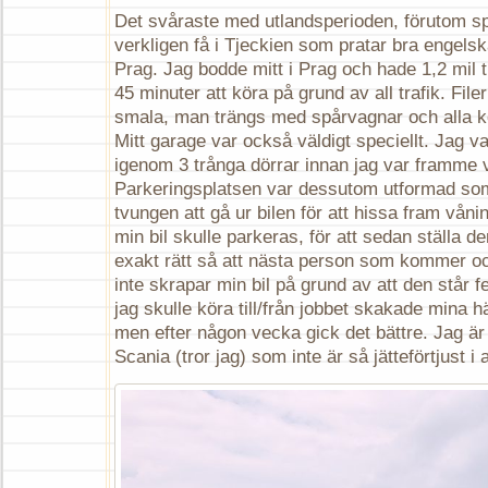
Det svåraste med utlandsperioden, förutom sp
verkligen få i Tjeckien som pratar bra engelska
Prag. Jag bodde mitt i Prag och hade 1,2 mil til
45 minuter att köra på grund av all trafik. Filer
smala, man trängs med spårvagnar och alla kö
Mitt garage var också väldigt speciellt. Jag v
igenom 3 trånga dörrar innan jag var framme v
Parkeringsplatsen var dessutom utformad som
tvungen att gå ur bilen för att hissa fram våni
min bil skulle parkeras, för att sedan ställa d
exakt rätt så att nästa person som kommer oc
inte skrapar min bil på grund av att den står f
jag skulle köra till/från jobbet skakade mina 
men efter någon vecka gick det bättre. Jag är
Scania (tror jag) som inte är så jätteförtjust i a