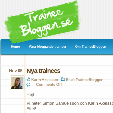
Home
Våra bloggande traineer
Om TraineeBloggen
Nya trainees
Nov 05
Karin Axelsson
Eltel
,
TraineeBloggen
on
Comments Off
Nya
trainees
Hej!
Vi heter Simon Samuelsson och Karin Axelsso
Eltel!