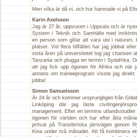
Men vilka är då vi, och hur hamnade vi på Elt
Karin Axelsson
Jag är 27 år, uppvuxen i Uppsala och är nyex
System i Teknik och Samhälle med inriktnin
en person som gillar att vara ute i naturen,
platser. Vid flera tillfällen har jag jobbat el
sista åren på universitetet tog jag chansen a
Tanzania och plugga en termin i Sydafrika. D
att jag fick upp ögonen för Afrika och när j
annons om traineeprogram visste jag direkt a
jobba!
Simon Samuelsson
Är 24 år och kommer ursprungligen från Göteb
Linköping där jag läste civilingenjörspr
management. Efter en termins utlandsstudier 
ögonen för världen och har efter åtta måna
prövat på Transibiriska järnvägen genom R
Kina under två månader. Att få kombinera et