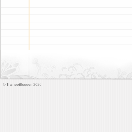
©
TraineeBloggen
2026