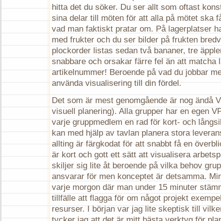
hitta det du söker. Du ser allt som oftast kons
sina delar till möten för att alla på mötet ska 
vad man faktiskt pratar om. På lagerplatser ha
med frukter och du ser bilder på frukten bredv
plockorder listas sedan två bananer, tre äpple
snabbare och orsakar färre fel än att matcha 
artikelnummer! Beroende på vad du jobbar med 
använda visualisering till din fördel.
Det som är mest genomgående är nog ändå V
visuell planering). Alla grupper har en egen V
varje gruppmedlem en rad för kort- och långsi
kan med hjälp av tavlan planera stora levera
allting är färgkodat för att snabbt få en överbl
är kort och gott ett sätt att visualisera arbet
skiljer sig lite åt beroende på vilka behov gr
ansvarar för men konceptet är detsamma. Mi
varje morgon där man under 15 minuter stämm
tillfälle att flagga för om något projekt exemp
resurser. I början var jag lite skeptisk till vil
tycker jag att det är mitt bästa verktyg för pl