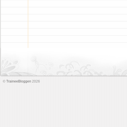
©
TraineeBloggen
2026