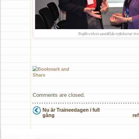
Trafikverkets anställda reflekterar öv
Comments are closed.
Nu är Traineedagen i full
gång
re