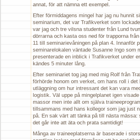
annat, för att nämna ett exempel.
Efter förmiddagens mingel har jag nu hunnit si
seminarium, det var Trafikverket som lockade o
var jag och tre vilsna studenter från Lund tvu
dörrarna och kasta oss ned för trapporna frå
11 till seminarievåningen på plan 4. Innanför po
seminarelokalen väntade Susanne Ingo som m
presenterade en inblick i Trafikverket under
kändes 5 minuter lång.
Efter seminariet tog jag med mig Rolf från Tra
förhörde honom om verket, om hans roll i det
utläggning om hur intressant det kan vara me
logistik. Väl uppe på mingelplanet igen visade 
massor men inte allt om själva traineeprogra
tillsammans med hans kollegor som jag just n
på. En sak värt att tänka på till nästa mässa: 
det går inte att äta och prata samtidigt!
Många av traineeplatserna är baserade i sto