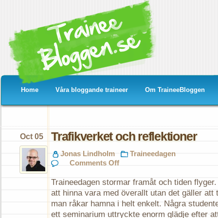
Home
Våra bloggande traineer
Om TraineeBloggen
Trafikverket och reflektioner
Oct 05
Jonas Lindholm
Traineedagen
on
Comments Off
Trafikverket
och
Traineedagen stormar framåt och tiden flyger.
reflektioner
att hinna vara med överallt utan det gäller att 
man råkar hamna i helt enkelt. Några studente
ett seminarium uttryckte enorm glädje efter att