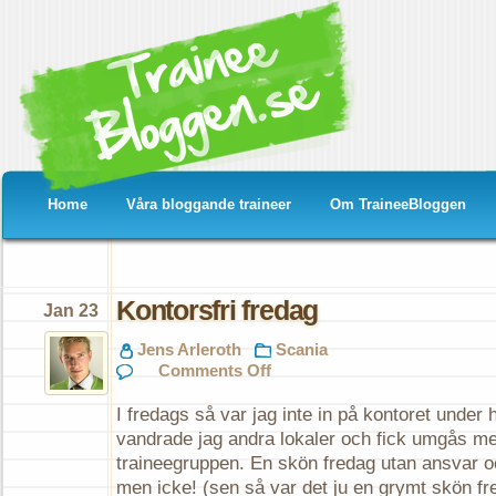
Home
Våra bloggande traineer
Om TraineeBloggen
Kontorsfri fredag
Jan 23
Jens Arleroth
Scania
on
Comments Off
Kontorsfri
fredag
I fredags så var jag inte in på kontoret under h
vandrade jag andra lokaler och fick umgås me
traineegruppen. En skön fredag utan ansvar 
men icke! (sen så var det ju en grymt skön f