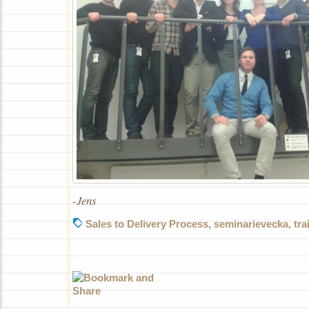
-Jens
Sales to Delivery Process
,
seminarievecka
,
tra