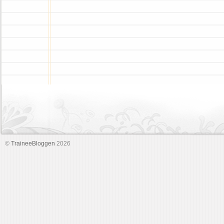
©
TraineeBloggen
2026