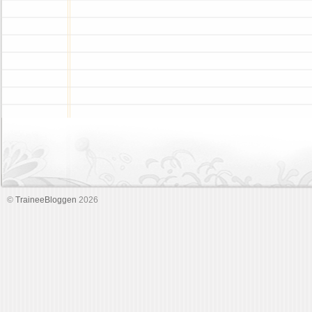
©
TraineeBloggen
2026