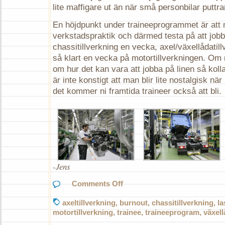
lite maffigare ut än när små personbilar puttra
En höjdpunkt under traineeprogrammet är att 
verkstadspraktik och därmed testa på att job
chassitillverkning en vecka, axel/växellådatil
så klart en vecka på motortillverkningen. Om 
om hur det kan vara att jobba på linen så koll
är inte konstigt att man blir lite nostalgisk n
det kommer ni framtida traineer också att bli.
-Jens
on
Comments Off
Lastbils-
burnout
axeltillverkning
,
burnout
,
chassitillverkning
,
la
och
motortillverkning
,
trainee
,
traineeprogram
,
växell
Scania-
sång