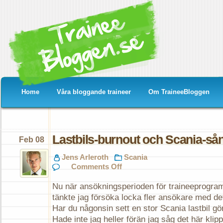
Home
Våra bloggande traineer
Om TraineeBloggen
Lastbils-burnout och Scania-så
Feb 08
Jens Arleroth
Scania
on
Comments Off
Lastbils-
burnout
Nu när ansökningsperioden för traineeprogramm
och
Scania-
tänkte jag försöka locka fler ansökare med det
sång
Har du någonsin sett en stor Scania lastbil gö
Hade inte jag heller förän jag såg det här kli