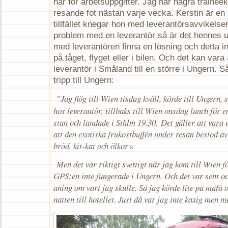
har för arbetsuppgifter. Jag har några trainee
resande fot nästan varje vecka. Kerstin är en
tillfället knegar hon med leverantörsavvikelse
problem med en leverantör så är det hennes u
med leverantören finna en lösning och detta in
på tåget, flyget eller i bilen. Och det kan vara a
leverantör i Småland till en större i Ungern. 
tripp till Ungern:
”Jag flög till Wien tisdag kväll, körde till Ungern,
hos leverantör, tillbaks till Wien onsdag lunch för e
stan och landade i Sthlm 19.30. Det gäller att vara e
att den exotiska frukostbuffén under resan bestod av
bröd, kit-kat och ölkorv.
Men det var riktigt svettigt när jag kom till Wien f
GPS:en inte fungerade i Ungern. Och det var sent o
aning om vart jag skulle. Så jag körde lite på måfå 
natten till hotellet.
Just då var jag inte kaxig men nu