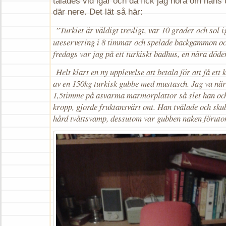
talades vid igår och då fick jag höra om hans 
där nere. Det lät så här:
”Turkiet är väldigt trevligt, var 10 grader och sol i
uteservering i 8 timmar och spelade backgammon och 
fredags var jag på ett turkiskt badhus, en nära död
Helt klart en ny upplevelse att betala för att få et
av en 150kg turkisk gubbe med mustasch. Jag va nära
1,5timme på asvarma marmorplattor så slet han och
kropp, gjorde fruktansvärt ont. Han tvålade och s
hård tvättsvamp, dessutom var gubben naken förutom 