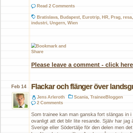
Read 2 Comments
Bratislava
,
Budapest
,
Eurotrip
,
HR
,
Prag
,
resa
industri
,
Ungern
,
Wien
Please leave a comment - click here
Flackar och flänger över landsg
Feb 14
Jens Arleroth
Scania
,
TraineeBloggen
2 Comments
Som trainee kan man ganska fort slängas in i h
ovanligt att det blir lite resande. Själv har jag
Sverige eller Södertälje för den delen men det