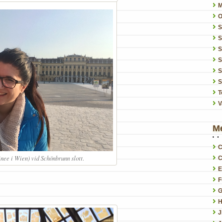
O
S
S
S
S
S
T
V
M
C
inee i Wien) vid Schönbrunn slott.
C
E
F
G
H