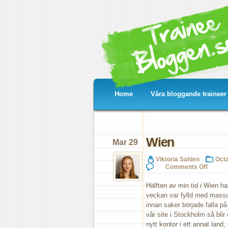
Home
Våra bloggande traineer
Wien
Mar 29
Viktoria Sahlen
Oct
on
Comments Off
Wie
Hälften av min tid i Wien ha
veckan var fylld med massor 
innan saker började falla på
vår site i Stockholm så blir
nytt kontor i ett annat lan