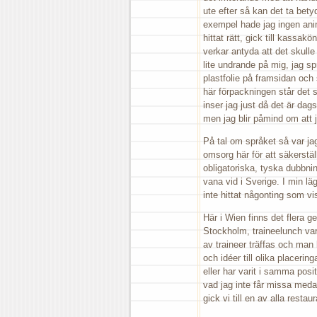
ute efter så kan det ta bety
exempel hade jag ingen anin
hittat rätt, gick till kassa
verkar antyda att det skulle
lite undrande på mig, jag spr
plastfolie på framsidan och 
här förpackningen står det 
inser jag just då det är dags
men jag blir påmind om att j
På tal om språket så var jag
omsorg här för att säkerställ
obligatoriska, tyska dubbnin
vana vid i Sverige. I min lä
inte hittat någonting som v
Här i Wien finns det flera ge
Stockholm, traineelunch varje
av traineer träffas och man
och idéer till olika placeri
eller har varit i samma posit
vad jag inte får missa medan
gick vi till en av alla rest