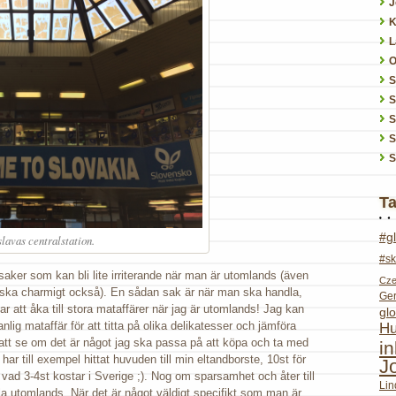
J
K
L
O
S
S
S
S
T
#g
lavas centralstation.
#sk
saker som kan bli lite irriterande när man är utomlands (även
Cze
anska charmigt också). En sådan sak är när man ska handla,
Ge
ar att åka till stora mataffärer när jag är utomlands! Jag kan
glo
nlig mataffär för att titta på olika delikatesser och jämföra
Hu
 att se om det är något jag ska passa på att köpa och ta med
i
g har till exempel hittat huvuden till min eltandborste, 10st för
J
äl vad 3-4st kostar i Sverige ;). Nog om sparsamhet och åter till
Lin
dla utomlands. När det är något väldigt specifikt som man är