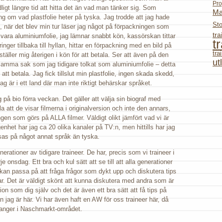
Pro
dligt längre tid att hitta det än vad man tänker sig. Som
Ma
g om vad plastfolie heter på tyska. Jag trodde att jag hade
St
kön, när det blev min tur läser jag något på förpackningen som
tr
 vara aluminiumfolie, jag lämnar snabbt kön, kassörskan tittar
t
inger tillbaka till hyllan, hittar en förpackning med en bild på
tr
ställer mig återigen i kön för att betala. Ser att även på den
ut
samma sak som jag tidigare tolkat som aluminiumfolie – detta
 att betala. Jag fick tillslut min plastfolie, ingen skada skedd,
ag är i ett land där man inte riktigt behärskar språket.
 på bio förra veckan. Det gäller att välja sin biograf med
a att de visar filmerna i originalversion och inte den annars,
gen som görs på ALLA filmer. Väldigt olikt jämfört vad vi är
genhet har jag ca 20 olika kanaler på TV:n, men hittills har jag
isas på något annat språk än tyska.
nerationer av tidigare traineer. De har, precis som vi traineer i
 onsdag. Ett bra och kul sätt att se till att alla generationer
 kan passa på att fråga frågor som dykt upp och diskutera tips
ngar. Det är väldigt skönt att kunna diskutera med andra som är
ion som dig själv och det är även ett bra sätt att få tips på
 jag är här. Vi har även haft en AW för oss traineer här, då
auranger i Naschmarkt-området.