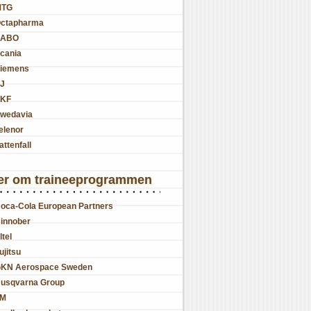
MTG
ctapharma
SABO
cania
iemens
J
KF
wedavia
elenor
attenfall
er om traineeprogrammen
oca-Cola European Partners
innober
ltel
ujitsu
KN Aerospace Sweden
usqvarna Group
JM