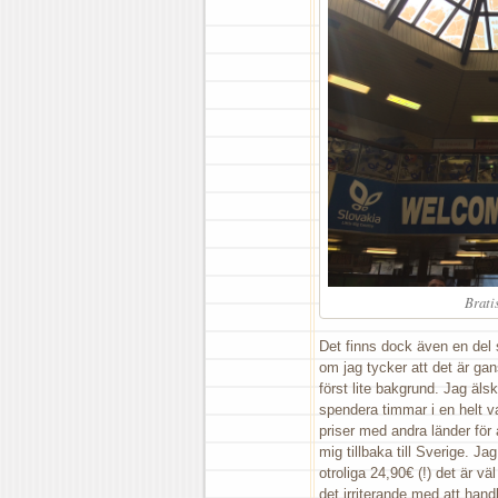
Bratis
Det finns dock även en del 
om jag tycker att det är g
först lite bakgrund. Jag älsk
spendera timmar i en helt va
priser med andra länder för
mig tillbaka till Sverige. Ja
otroliga 24,90€ (!) det är v
det irriterande med att han