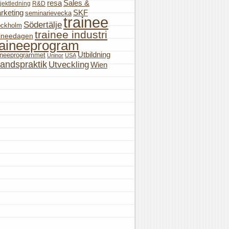
resa
Sales &
jektledning
R&D
rketing
SKF
seminarievecka
trainee
Södertälje
ockholm
trainee industri
aineedagen
raineeprogram
Utbildning
aineeprogrammet
Uninor
USA
landspraktik
Utveckling
Wien