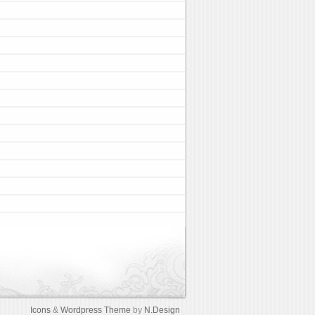
Icons
&
Wordpress Theme
by
N.Design