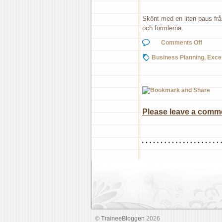
Skönt med en liten paus från
och formlerna.
on
Comments Off
Wie
Business Planning
,
Exce
Please leave a commen
©
TraineeBloggen
2026