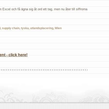
 Excel och få ägna sig åt ord ett tag, men nu åter till siffrorna
n
l
,
supply chain
,
tyska
,
utlandsplacering
,
Wien
t - click here!