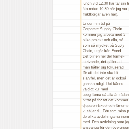
lunch vid 12.30 här tar sin ti
äta redan 10.30 när jag var 
fruktkorgar även här).
Under min tid på
Corporate Supply Chain
kommer jag arbeta med 3
olika projekt och alla, så
som så mycket på Suply
Chain, utgår från Excel.
Det blir en hel del formel-
skrivande, det gäller att
man håller sig fokuserad
för att det inte ska bli
slarvfel, men det är också
ganska roligt. Det känns
väldigt kul med
uppgifterna då alla är såd
hittat på för att det komme
djupare i Excel och får en s
vi säljer till. Förutom min
de olika avdelningarna inom 
med. Den avdelning som jag 
ansvariga för den övergripan