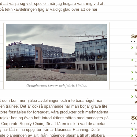
d att vänja sig vid, speciellt när jag tidigare vant mig vid att
på teknikavdelningen (jag är väldigt glad över att de har
S
H
m
L
c
M
J
Octapharmas kontor och fabrik i Wien.
a
A
A
ant som kommer hjälpa avdelningen och inte bara något man
P
r en trainee. Det är också spännande när man börjar gräva lite
törre förståelse för företaget, våra produkter och marknaderna
Se
a projekt har jag även haft introduktionsmöten med managers på
Corporate Supply Chain, för att få en insikt i vad de arbetar
har fått mina uppgifter från är Business Planning. De är
F
de planeringen av allt ifrån ingående plasma till att allokera
S