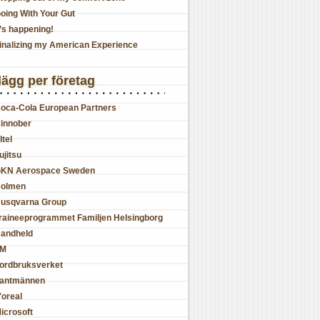
oing With Your Gut
t’s happening!
inalizing my American Experience
lägg per företag
oca-Cola European Partners
innober
ltel
ujitsu
KN Aerospace Sweden
olmen
usqvarna Group
raineeprogrammet Familjen Helsingborg
andheld
JM
ordbruksverket
antmännen
'oreal
icrosoft