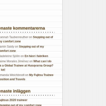
enaste kommentarerna
annah Taubenreuther
on
Stepping out of
y comfort zone
amin Saidy
on
Stepping out of my
omfort zone
adeleine Sjölin
on
En häst i fabriken
aime Morales Jiménez
on
What can I do
s a Global Trainee at Husqvarna Group?
 lot!
manda Weichbrodt
on
My Fujitsu Trainee
osition and Travels
naste inläggen
ujitsus 2020 traineer
tepping out of my comfort zone