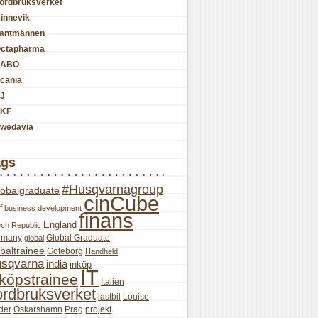
ordbruksverket
innevik
antmännen
ctapharma
SABO
cania
J
KF
wedavia
ags
#Husqvarnagroup
lobalgraduate
cinCube
f
business development
finans
England
ch Republic
rmany
Global Graduate
global
baltrainee
Göteborg
Handheld
sqvarna
india
inköp
IT
nköpstrainee
Italien
ordbruksverket
lastbil
Louise
der
Oskarshamn
Prag
projekt