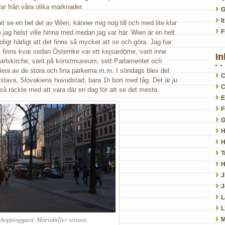
r från våra olika marknader.
G
I
it se en hel del av Wien, känner mig nog till och med lite klar
F
m jag helst ville hinna med medan jag var här. Wien är en helt
oligt härligt att det finns så mycket att se och göra. Jag har
 finns kvar sedan Österrike var ett kejsardöme, varit inne
In
rlskirche, varit på konstmuseum, sett Parlamentet och
flera av de stora och fina parkerna m.m. I söndags blev det
C
tislava, Slovakiens huvudstad, bara 1h bort med tåg. Det är ju
C
så räckte med att vara där en dag för att se det mesta.
E
F
G
H
H
T
H
J
L
L
hoppinggator, Mariahilfer strasse.
M