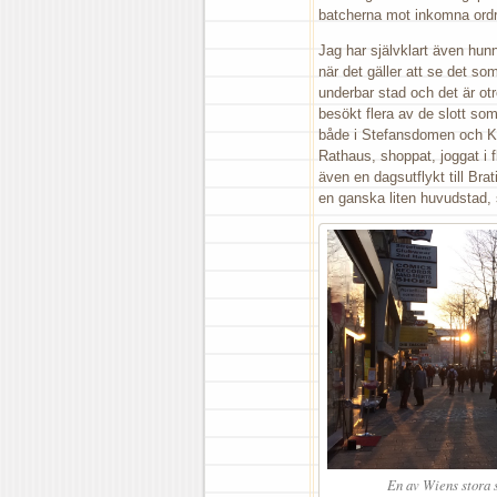
batcherna mot inkomna ordra
Jag har självklart även hunn
när det gäller att se det so
underbar stad och det är otr
besökt flera av de slott som
både i Stefansdomen och Ka
Rathaus, shoppat, joggat i 
även en dagsutflykt till Bra
en ganska liten huvudstad, 
En av Wiens stora s