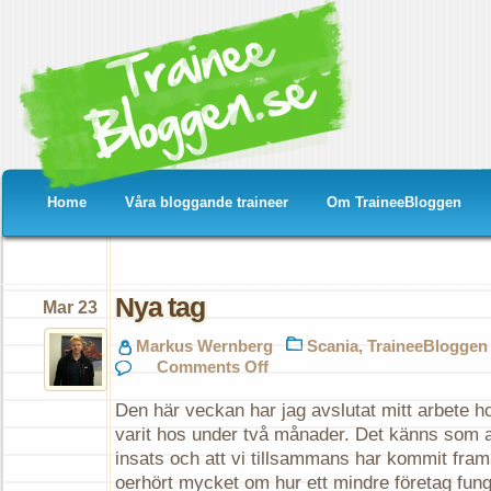
Home
Våra bloggande traineer
Om TraineeBloggen
Nya tag
Mar 23
Markus Wernberg
Scania
,
TraineeBloggen
on
Comments Off
Nya
tag
Den här veckan har jag avslutat mitt arbete h
varit hos under två månader. Det känns som at
insats och att vi tillsammans har kommit framå
oerhört mycket om hur ett mindre företag fung