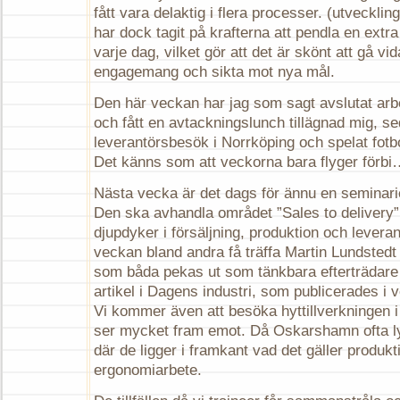
fått vara delaktig i flera processer. (utvecklin
har dock tagit på krafterna att pendla en extr
varje dag, vilket gör att det är skönt att gå v
engagemang och sikta mot nya mål.
Den här veckan har jag som sagt avslutat arb
och fått en avtackningslunch tillägnad mig, sed
leverantörsbesök i Norrköping och spelat fotb
Det känns som att veckorna bara flyger förb
Nästa vecka är det dags för ännu en seminarie
Den ska avhandla området ”Sales to delivery”, 
djupdyker i försäljning, produktion och lever
veckan bland andra få träffa Martin Lundsted
som båda pekas ut som tänkbara efterträdare ti
artikel i Dagens industri, som publicerades i 
Vi kommer även att besöka hyttillverkningen 
ser mycket fram emot. Då Oskarshamn ofta ly
där de ligger i framkant vad det gäller produkt
ergonomiarbete.