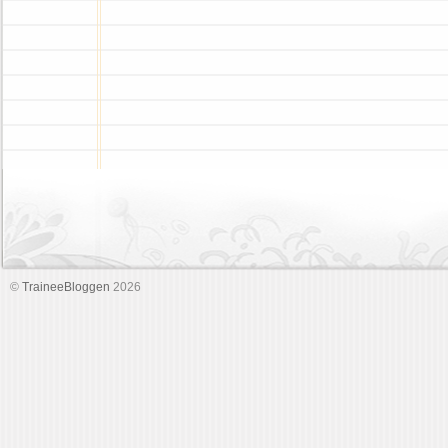
©
TraineeBloggen
2026