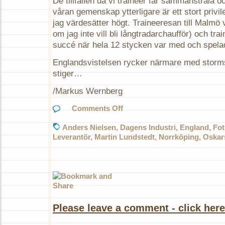
De tillfällen då vi traineer får sammanstråla
våran gemenskap ytterligare är ett stort priv
jag värdesätter högt. Traineeresan till Malmö va
om jag inte vill bli långtradarchaufför) och trai
succé när hela 12 stycken var med och spelad
Englandsvistelsen rycker närmare med storm
stiger…
/Markus Wernberg
on
Comments Off
Nya
tag
Anders Nielsen
,
Dagens Industri
,
England
,
Fot
Leverantör
,
Martin Lundstedt
,
Norrköping
,
Oska
Please leave a comment - click here