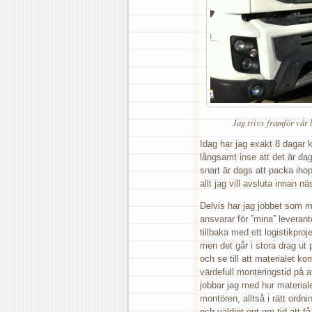
Jag trivs framför vår 
Idag har jag exakt 8 dagar 
långsamt inse att det är dags
snart är dags att packa ihop
allt jag vill avsluta innan nä
Delvis har jag jobbet som ma
ansvarar för ”mina” leveran
tillbaka med ett logistikpro
men det går i stora drag ut 
och se till att materialet 
värdefull monteringstid på at
jobbar jag med hur materialet
montören, alltså i rätt ordni
och väldigt ont om tid att f