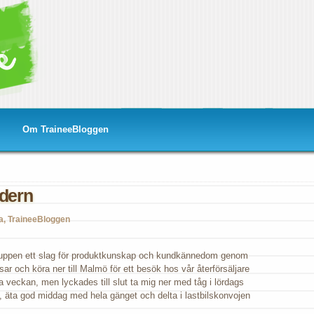
Om TraineeBloggen
ödern
a
,
TraineeBloggen
ntyr
gruppen ett slag för produktkunskap och kundkännedom genom
ssar och köra ner till Malmö för ett besök hos vår återförsäljare
ern
va veckan, men lyckades till slut ta mig ner med tåg i lördags
 äta god middag med hela gänget och delta i lastbilskonvojen