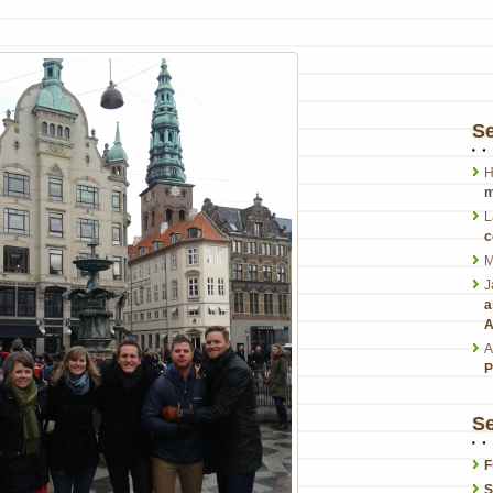
S
H
m
L
c
M
J
a
A
A
P
Se
F
S