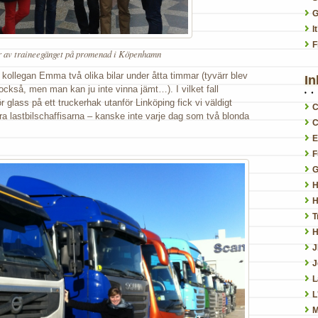
G
I
F
 av traineegänget på promenad i Köpenhamn
ollegan Emma två olika bilar under åtta timmar (tyvärr blev
In
 också, men man kan ju inte vinna jämt…). I vilket fall
r glass på ett truckerhak utanför Linköping fick vi väldigt
C
dra lastbilschaffisarna – kanske inte varje dag som två blonda
C
E
F
G
H
H
T
H
J
L
L
M