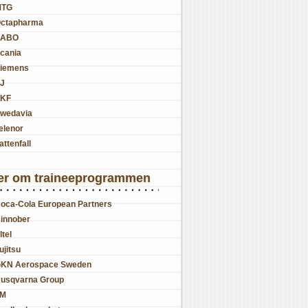
MTG
ctapharma
SABO
cania
iemens
J
KF
wedavia
elenor
attenfall
er om traineeprogrammen
oca-Cola European Partners
innober
ltel
ujitsu
KN Aerospace Sweden
usqvarna Group
JM