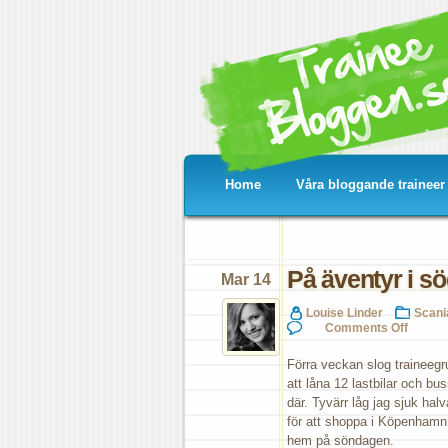
Home
Våra bloggande traineer
På äventyr i s
Mar 14
Louise Linder
Scani
on
Comments Off
På
äve
Förra veckan slog trainee
i
att låna 12 lastbilar och bu
söd
där. Tyvärr låg jag sjuk hal
för att shoppa i Köpenhamn,
hem på söndagen.