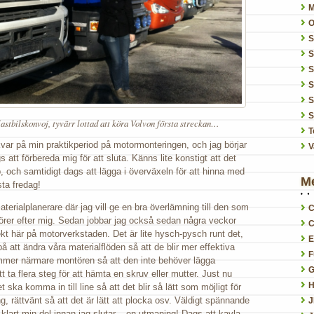
O
S
S
S
S
S
lastbilskonvoj, tyvärr lottad att köra Volvon första streckan…
T
kvar på min praktikperiod på motormonteringen, och jag börjar
V
 att förbereda mig för att sluta. Känns lite konstigt att det
, och samtidigt dags att lägga i överväxeln för att hinna med
M
sta fredag!
terialplanerare där jag vill ge en bra överlämning till den som
C
törer efter mig. Sedan jobbar jag också sedan några veckor
C
jekt här på motorverkstaden. Det är lite hysch-pysch runt det,
E
på att ändra våra materialflöden så att de blir mer effektiva
F
kommer närmare montören så att den inte behöver lägga
G
t ta flera steg för att hämta en skruv eller mutter. Just nu
H
 ska komma in till line så att det blir så lätt som möjligt för
ng, rättvänt så att det är lätt att plocka osv. Väldigt spännande
å klart min del innan jag slutar – en utmaning! Dags att kavla