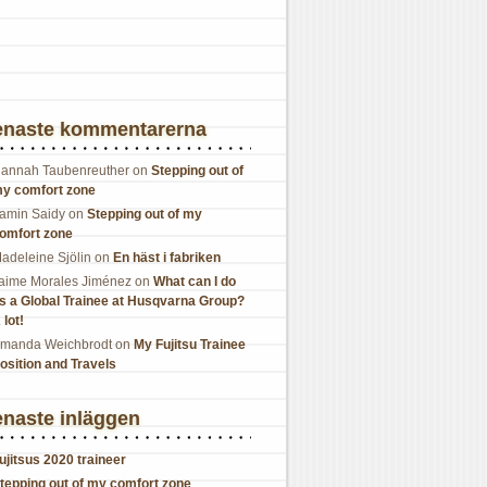
enaste kommentarerna
annah Taubenreuther
on
Stepping out of
y comfort zone
amin Saidy
on
Stepping out of my
omfort zone
adeleine Sjölin
on
En häst i fabriken
aime Morales Jiménez
on
What can I do
s a Global Trainee at Husqvarna Group?
 lot!
manda Weichbrodt
on
My Fujitsu Trainee
osition and Travels
naste inläggen
ujitsus 2020 traineer
tepping out of my comfort zone