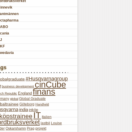
ordbruksverket
innevik
antmännen
ctapharma
SABO
cania
J
KF
wedavia
ags
#Husqvarnagroup
lobalgraduate
cinCube
f
business development
finans
England
ch Republic
rmany
Global Graduate
global
baltrainee
Göteborg
Handheld
sqvarna
india
inköp
IT
nköpstrainee
Italien
ordbruksverket
lastbil
Louise
der
Oskarshamn
Prag
projekt