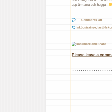
upp ärmarna och hugga i
on
Comments Off
På
äve
inköpstrainee
,
lastbilsko
i
söd
Please leave a commen