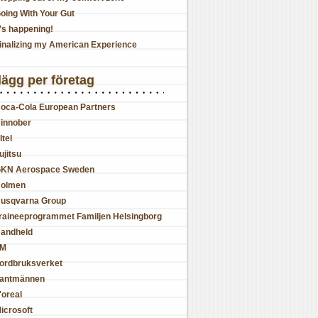
oing With Your Gut
t’s happening!
inalizing my American Experience
lägg per företag
oca-Cola European Partners
innober
ltel
ujitsu
KN Aerospace Sweden
olmen
usqvarna Group
raineeprogrammet Familjen Helsingborg
andheld
JM
ordbruksverket
antmännen
'oreal
icrosoft