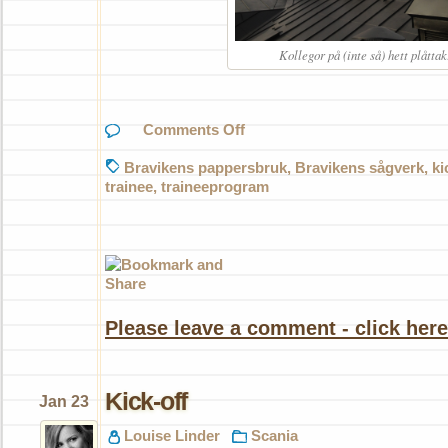
Kollegor på (inte så) hett plåttak
on
Comments Off
Upplevelser
Bravikens pappersbruk
,
Bravikens sågverk
,
ki
trainee
,
traineeprogram
Please leave a comment - click here
Kick-off
Jan 23
Louise Linder
Scania