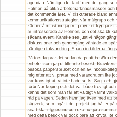
agendan. Nämligen kick-off med det gäng so
Holmen på olika arbetsmarknadsmässor och b
det kommande året. Vi diskuterade bland ann
kommunikationsstrategier, vår målgrupp och 
känner åtminstone jag mig mycket tryggare i 
är intresserade av Holmen, och det ska bli ku
sådana event. Kanske ses just vi någon gång
diskussioner och genomgång väntade en spänn
nämligen takvandring. Spana in bilderna längs
På torsdag var det sedan dags att besöka d
enheter som jag dittills inte besökt, Braviken
besöka pappersbruket och en av inköpskolleg
mig efter att vi pratat med varandra om lite jo
var konstigt att vi inte hade setts. Sagt och gj
förbi Norrköping och det var både trevligt och n
känns det som man får ett väldigt varmt väl
råd på vägen. Sedan hann jag även med att b
sågverk, som ingår i det projekt jag håller på
snart klar i Iggesund och ska nu göra samma 
med detta besök var dock bara att knyta lite k