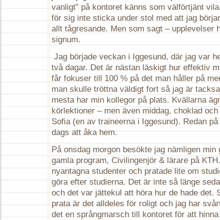
vanligt” på kontoret känns som välförtjänt vila
för sig inte sticka under stol med att jag börjar
allt tågresande. Men som sagt – upplevelser h
signum.
Jag började veckan i Iggesund, där jag var he
två dagar. Det är nästan läskigt hur effektiv
får fokuser till 100 % på det man håller på med
man skulle tröttna väldigt fort så jag är tacksa
mesta har min kollegor på plats. Kvällarna ä
körlektioner – men även middag, choklad oc
Sofia (en av traineerna i Iggesund). Redan på 
dags att åka hem.
På onsdag morgon besökte jag nämligen min 
gamla program, Civilingenjör & lärare på KTH. 
nyantagna studenter och pratade lite om stu
göra efter studierna. Det är inte så länge seda
och det var jättekul att höra hur de hade det.
prata är det alldeles för roligt och jag har svår
det en språngmarsch till kontoret för att hinna i