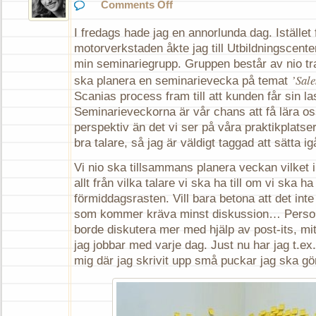
on
Comments Off
Kick-
off
I fredags hade jag en annorlunda dag. Istället f
motorverkstaden åkte jag till Utbildningscenter
min seminariegrupp. Gruppen består av nio t
’Sale
ska planera en seminarievecka på temat
Scanias process fram till att kunden får sin las
Seminarieveckorna är vår chans att få lära oss 
perspektiv än det vi ser på våra praktikplatser o
bra talare, så jag är väldigt taggad att sätta 
Vi nio ska tillsammans planera veckan vilket
allt från vilka talare vi ska ha till om vi ska ha b
förmiddagsrasten. Vill bara betona att det inte
som kommer kräva minst diskussion… Personli
borde diskutera mer med hjälp av post-its, mi
jag jobbar med varje dag. Just nu har jag t.ex.
mig där jag skrivit upp små puckar jag ska gör