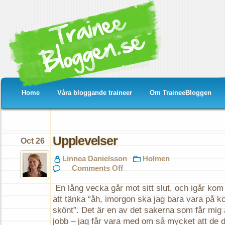
Home
Våra bloggande traineer
Om TraineeBloggen
Upplevelser
Oct 26
Linnea Danielsson
Holmen
on
Comments Off
Upplevelser
En lång vecka går mot sitt slut, och igår kom
att tänka “åh, imorgon ska jag bara vara på k
skönt”. Det är en av det sakerna som får mig a
jobb – jag får vara med om så mycket att de 