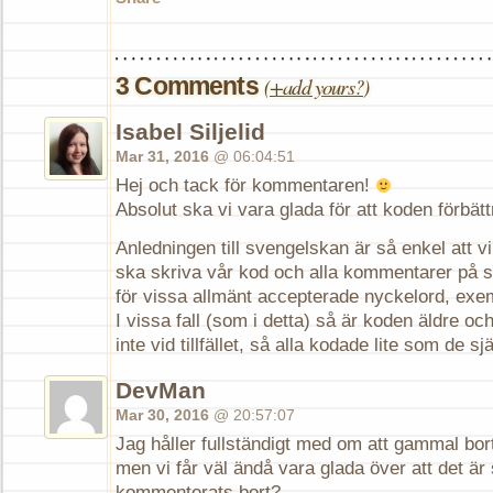
3 Comments
(
+add yours?
)
Isabel Siljelid
Mar 31, 2016
@ 06:04:51
Hej och tack för kommentaren!
Absolut ska vi vara glada för att koden förbätt
Anledningen till svengelskan är så enkel att vi e
ska skriva vår kod och alla kommentarer på
för vissa allmänt accepterade nyckelord, exem
I vissa fall (som i detta) så är koden äldre och
inte vid tillfället, så alla kodade lite som de sjä
DevMan
Mar 30, 2016
@ 20:57:07
Jag håller fullständigt med om att gammal bo
men vi får väl ändå vara glada över att det är
kommenterats bort?