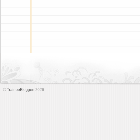
©
TraineeBloggen
2026