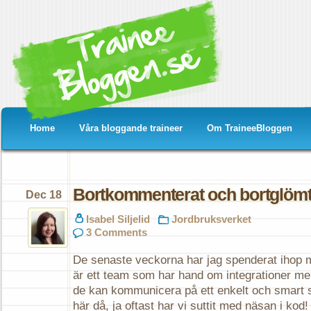
Home
Våra bloggande traineer
Om TraineeBloggen
Bortkommenterat och bortglöm
Dec 18
Isabel Siljelid
Jordbruksverket
3 Comments
De senaste veckorna har jag spenderat ihop 
är ett team som har hand om integrationer mel
de kan kommunicera på ett enkelt och smart sä
här då, ja oftast har vi suttit med näsan i kod! 