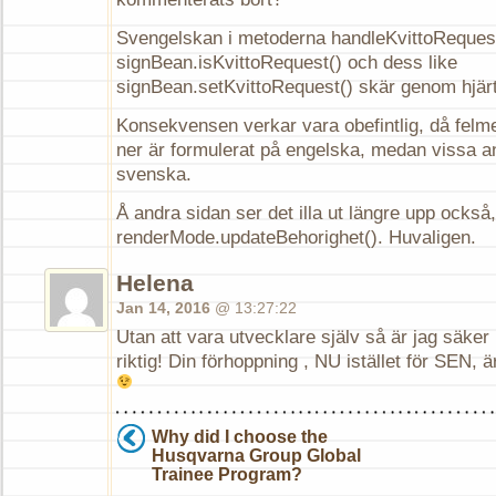
Svengelskan i metoderna handleKvittoRequest
signBean.isKvittoRequest() och dess like
signBean.setKvittoRequest() skär genom hjärt
Konsekvensen verkar vara obefintlig, då felme
ner är formulerat på engelska, medan vissa 
svenska.
Å andra sidan ser det illa ut längre upp också,
renderMode.updateBehorighet(). Huvaligen.
Helena
Jan 14, 2016
@ 13:27:22
Utan att vara utvecklare själv så är jag säker 
riktig! Din förhoppning , NU istället för SEN, är
Why did I choose the
Husqvarna Group Global
Trainee Program?