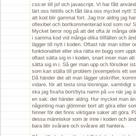
css:er till jsf och javascript. Vi har fått anvä
lärt oss hittills och fått lära oss mycket nytt! 
att kod blir gammal fort. Jag tror aldrig jag h
oflexibel och bortkommenterad kod som nu! S
Mycket beror nog på att det ofta är många oli
i samma kod vid många olika tillfällen och än
lägger till nytt i koden. Oftast när man sitter o
funktionalitet eller ska rätta en bugg som up
oftast sätta sig in i koden, snart inser man att d
sätta sig in i. Så ger man upp och försöker ist
som kan ställa till problem (exempelvis ett se
Då händer det att man lägger utskrifter, komm
vidare, för att testa sina lösningar, samtidigt
sen
ska jag fixa/ta bort/byta namn på
när jag ä
.
en sak: det händer aldrig
Hur mycket man än vi
någonting man glömmer bort att göra eller som
hinner för det finns viktigare saker att göra. P
dessa människor som är inne i koden och änd
bara blir svårare och svårare att hantera.