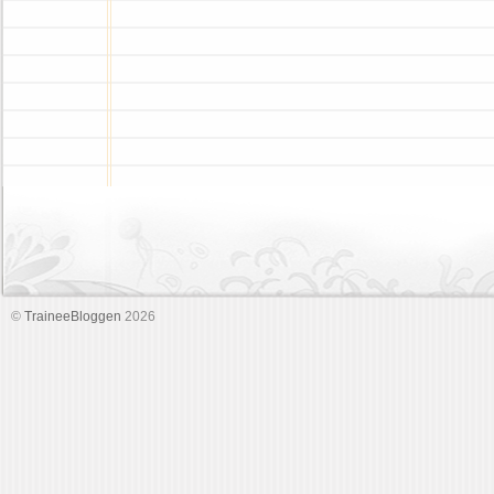
©
TraineeBloggen
2026