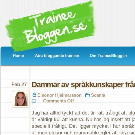
Home
Våra bloggande traineer
Om TraineeBloggen
Dammar av språkkunskaper från
Feb 27
Eleonor Hjalmarsson
Scania
on
Comments Off
Dammar
av
Jag har alltid tyckt att det är rätt tråkigt att
språkkunskaper
från
är väldigt kul att kunna. Nu har jag insett att j
förr
speciellt tråkigt. Det ligger mycket i hur språk
är med glosor och grammatikregler att lära sig u