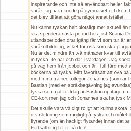
inspirerande och inte så användbart heller fakt
språk jag bara kunde på gymnasiet och kom til
det blev tillåtet att göra något annat istället.
Nu känns tyskan helt plötsligt mer aktuell än
ska spendera nästa period hos just Scania De
utlandsperioden drar igång får vi som tur är 
språkutbildning, vilket för oss som ska plugga
Nu är det mindre än två månader kvar till avfä
in tyska lite här och där i vardagen. Jag spel
på väg hem från jobbet och är i full färd med a
böckerna på tyska. Mitt favoritsätt att öva på ä
med mina traineekollegor Johannes (som är f
Bastian (med en språkbegåvning jag avundas
tyska som gäller. Idag är Bastian upptagen med
CE-kort men jag och Johannes ska ha tysk M
Det skulle vara väldigt roligt att kunna sköta j
utsträckning som möjligt på tyska och målet är
flytande (om än hackigt flytande) innan det är 
Fortsättning följer på den!