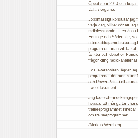
Öppet spår 2010 och börjar n
Dala-skogarna.
Jobbmässigt konsultar jag f
varje dag, vilket gör att jag 
radiolyssnande till en ännu
Haninge och Södertälje, seda
eftermiddagarna brukar jag 
program om man vill få koll
åsikter och debatter. Pensio
frågor kring radiokanalernas 
Hos leverantören lägger jag
programmet där man hittar fl
och Power Point i all är men
Exceldokument.
Jag läste att ansökningsperi
hoppas att många tar chanse
traineeprogrammet innebär. H
om traineeprogrammet!
/Markus Wernberg