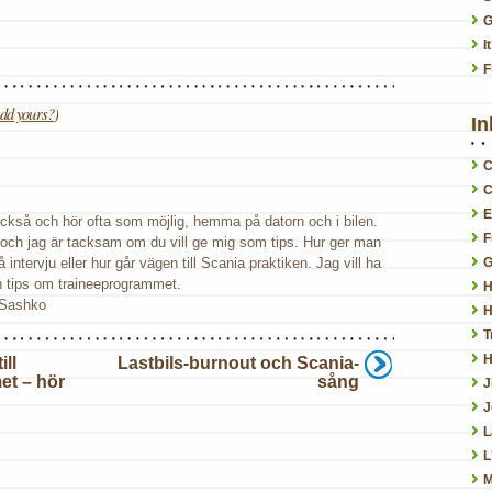
G
I
F
dd yours?
)
In
C
C
E
 också och hör ofta som möjlig, hemma på datorn och i bilen.
F
 och jag är tacksam om du vill ge mig som tips. Hur ger man
 intervju eller hur går vägen till Scania praktiken. Jag vill ha
G
h tips om traineeprogrammet.
H
 Sashko
H
T
H
ill
Lastbils-burnout och Scania-
et – hör
sång
J
L
L
M