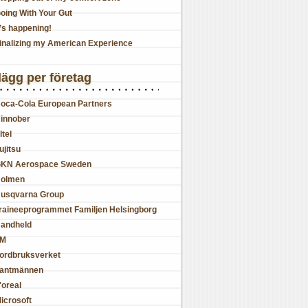
oing With Your Gut
t’s happening!
inalizing my American Experience
lägg per företag
oca-Cola European Partners
innober
ltel
ujitsu
KN Aerospace Sweden
olmen
usqvarna Group
raineeprogrammet Familjen Helsingborg
andheld
JM
ordbruksverket
antmännen
'oreal
icrosoft