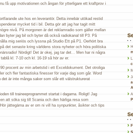
u få upp motivationen och ångan för ytterligare ett kraftprov i
ortfarande ute hos en leverantör. Detta innebär utökad restid
spenderar mycket tid i bil. Detta gör att jag har tagit mitt
 högre nivå. På morgonen är det reklamradio som gäller mellan
S
n byter jag bil och byter då också radiokanal till P3. På
hålla mig seriös och lyssna på Studio Ett på P1. Oerhört bra
 på det senaste kring världens stora nyheter och höra politiska
H
m
närsradio! Nördigt! Det är okej, jag tar det… Men har ni några
tablå kl. 7-10 och kl. 16-19 så hör av er.
L
c
 90 procent av min arbetstid i ett Exceldokument. Det otroliga
M
er och fler fantastiska finesser för varje dag som går. Word
J
 det är inte många saker som slår ett välstrukturerat
a
A
oden till traineeprogrammet startat i dagarna. Roligt! Jag
A
n att söka sig till Scania och den härliga resa som
P
ör jättegärna av er om ni vill ha synpunkter, åsikter och tips
Se
F
S