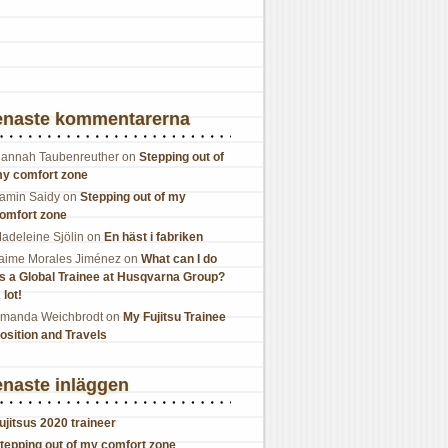
enaste kommentarerna
annah Taubenreuther
on
Stepping out of
y comfort zone
amin Saidy
on
Stepping out of my
omfort zone
adeleine Sjölin
on
En häst i fabriken
aime Morales Jiménez
on
What can I do
s a Global Trainee at Husqvarna Group?
 lot!
manda Weichbrodt
on
My Fujitsu Trainee
osition and Travels
naste inläggen
ujitsus 2020 traineer
tepping out of my comfort zone