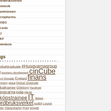
ordbruksverket
innevik
antmännen
ctapharma
SABO
cania
J
KF
wedavia
ags
#Husqvarnagroup
lobalgraduate
cinCube
f
business development
finans
England
ch Republic
rmany
Global Graduate
global
baltrainee
Göteborg
Handheld
sqvarna
india
inköp
IT
nköpstrainee
Italien
ordbruksverket
lastbil
Louise
der
Oskarshamn
Prag
projekt