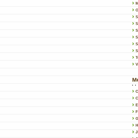
O
S
S
S
S
S
T
V
M
C
C
E
F
G
H