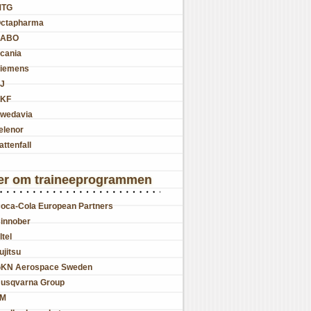
MTG
ctapharma
SABO
cania
iemens
J
KF
wedavia
elenor
attenfall
er om traineeprogrammen
oca-Cola European Partners
innober
ltel
ujitsu
KN Aerospace Sweden
usqvarna Group
JM