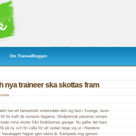
Om TraineeBloggen
h nya traineer ska skottas fram
cania
t har ett fantastiskt vinterväder bitit sig fast i Sverige, även
till för kallt de senaste dagarna. Skidpremiär planeras senare
mtade mina skidor från föräldrarnas garage. Nu gäller det bara
få på ny och fin valla för att sedan bege sig ut i Handens
tt Vasaloppet hägrar igen nästa år. Kämpade mig igenom