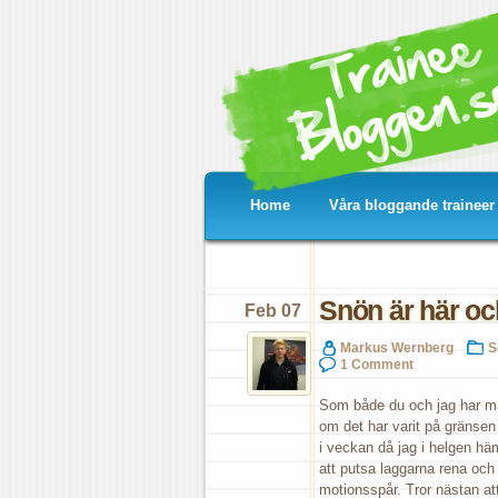
Home
Våra bloggande traineer
Snön är här oc
Feb 07
Markus Wernberg
S
1 Comment
Som både du och jag har märk
om det har varit på gränsen 
i veckan då jag i helgen hä
att putsa laggarna rena och 
motionsspår. Tror nästan a