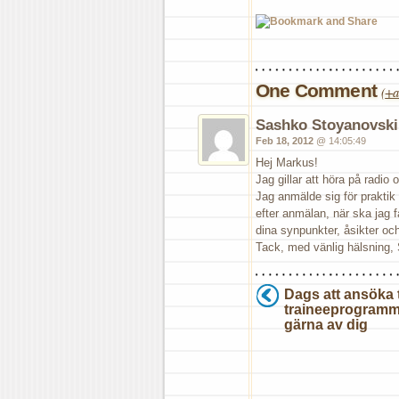
One Comment
(
+a
Sashko Stoyanovski
Feb 18, 2012
@ 14:05:49
Hej Markus!
Jag gillar att höra på radio
Jag anmälde sig för praktik
efter anmälan, när ska jag få
dina synpunkter, åsikter oc
Tack, med vänlig hälsning,
Dags att ansöka t
traineeprogramm
gärna av dig