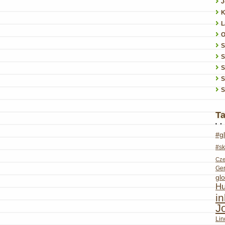
J
K
L
O
S
S
S
S
T
#g
#sk
Cze
Ge
glo
Hu
i
J
Lin